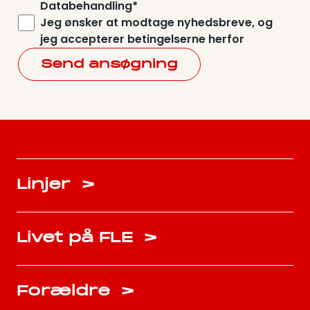
Databehandling*
Jeg ønsker at modtage nyhedsbreve, og
jeg accepterer betingelserne herfor
Send ansøgning
Linjer
>
Livet på FLE
>
Forældre
>